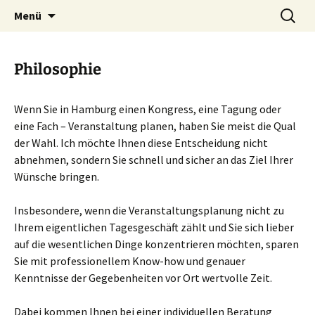
Beratung für conventions, Kongresse und
Zum
Suchen
CCR – Convention Consult
Menü
Inhalt
nach:
Tagungen in Hamburg
Rieger
springen
Philosophie
Wenn Sie in Hamburg einen Kongress, eine Tagung oder
eine Fach – Veranstaltung planen, haben Sie meist die Qual
der Wahl. Ich möchte Ihnen diese Entscheidung nicht
abnehmen, sondern Sie schnell und sicher an das Ziel Ihrer
Wünsche bringen.
Insbesondere, wenn die Veranstaltungsplanung nicht zu
Ihrem eigentlichen Tagesgeschäft zählt und Sie sich lieber
auf die wesentlichen Dinge konzentrieren möchten, sparen
Sie mit professionellem Know-how und genauer
Kenntnisse der Gegebenheiten vor Ort wertvolle Zeit.
Dabei kommen Ihnen bei einer individuellen Beratung